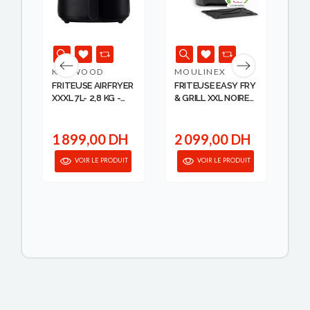
KENWOOD
MOULINEX
TA
FRY
FRITEUSE AIRFRYER
FRITEUSE EASY FRY
FR
XXXL 7L- 2,8 KG -
& GRILL XXL NOIRE
HUI
180...
6.5...
TA.
1 
H
1 899,00 DH
2 099,00 DH
9
IT
VOIR LE PRODUIT
VOIR LE PRODUIT