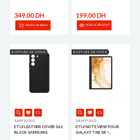
CASE DAR...
349,00 DH
199,00 DH
Ajouter au panier
VOIR LE PRODUIT
RUPTURE DE STOCK
RUPTURE DE STOCK
SAMSUNG
SAMSUNG
ETUI LEATHER COVER S22
ETUI NOTE VIEW POUR
BLACK SAMSUNG
GALAXY TAB S8 +
SAMSU...