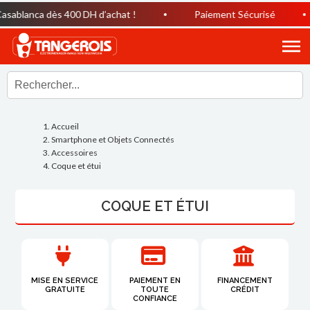
lanca dès 400 DH d’achat !
Paiement Sécurisé
Accueil
Smartphone et Objets Connectés
Accessoires
Coque et étui
COQUE ET ÉTUI
MISE EN SERVICE
PAIEMENT EN
FINANCEMENT
GRATUITE
TOUTE
CRÉDIT
CONFIANCE