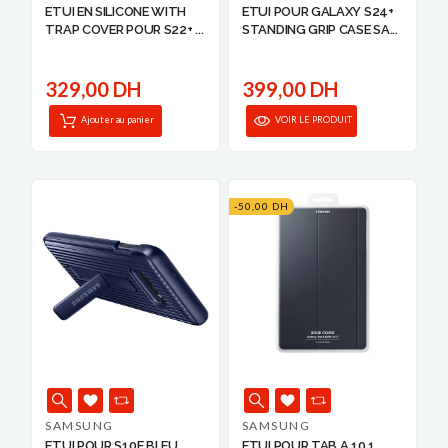
ETUI EN SILICONE WITH
ETUI POUR GALAXY S24+
TRAP COVER POUR S22+ ...
STANDING GRIP CASE SA...
329,00 DH
399,00 DH
Ajouter au panier
VOIR LE PRODUIT
-50,00 DH
SAMSUNG
SAMSUNG
ETUI POUR S10E BLEU
ETUI POUR TAB A 10.1