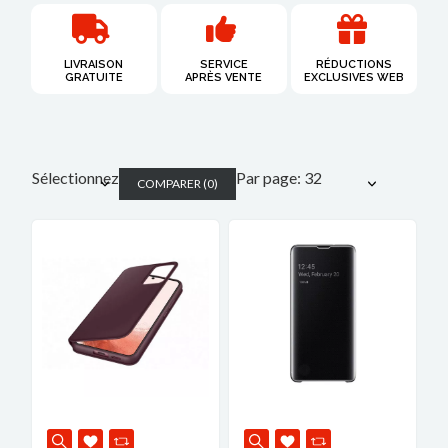
LIVRAISON
SERVICE
RÉDUCTIONS
GRATUITE​
APRÈS VENTE
EXCLUSIVES WEB
Sélectionnez
Par page: 32
COMPARER
(
0
)