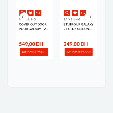
SAMSUNG
SAMSUNG
SA
COVER OUTDOOR
ETUI POUR GALAXY
ET
CK
POUR GALAXY TAB
Z FOLD6 SILICONE
VI
S...
SA...
BU.
H
549,00 DH
249,00 DH
3
IT
VOIR LE PRODUIT
VOIR LE PRODUIT