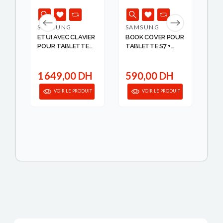
SAMSUNG
SAMSUNG
SA
EAR
ETUI AVEC CLAVIER
BOOK COVER POUR
ET
POUR TABLETTE
TABLETTE S7 +
NO
S7+...
SAM...
F...
1 649,00 DH
590,00 DH
6
anier
VOIR LE PRODUIT
VOIR LE PRODUIT