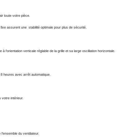
air toute votre pièce.
e fixe assurent une  stabilité optimale pour plus de sécurité.
à l'orientation verticale réglable de la grille et sa large oscillation horizontale.
à 8 heures avec arrêt automatique.
votre intérieur.
e l'ensemble du ventilateur. 