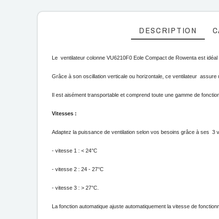
DESCRIPTION
C
Le  ventilateur colonne VU6210F0 Eole Compact de Rowenta est idéal po
Grâce à son oscillation verticale ou horizontale, ce ventilateur  assure u
Il est aisément transportable et comprend toute une gamme de fonctionn
Vitesses : 
Adaptez la puissance de ventilation selon vos besoins grâce à ses  3 v
- vitesse 1 : < 24°C
- vitesse 2 : 24 - 27°C
- vitesse 3 : > 27°C.
La fonction automatique ajuste automatiquement la vitesse de fonctio