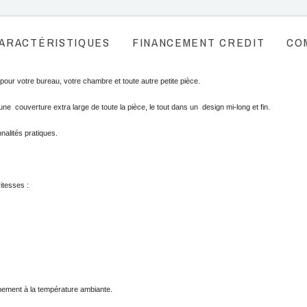
ARACTÉRISTIQUES
FINANCEMENT CREDIT
CO
ur votre bureau, votre chambre et toute autre petite pièce.
ne  couverture extra large de toute la pièce, le tout dans un  design mi-long et fin. 
alités pratiques. 
itesses : 
nnement à la température ambiante.