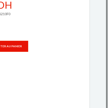
 DH
U6210F0
TER AU PANIER