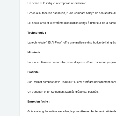
Un écran LED indique la température ambiante.
Grâce à la  fonction oscillation, l'Eole Compact balaye de son souffle d'
Le  socle large et le système d'oscillation conçu à l’intérieur de la parti
Technologie : 
La technologie "3D AirFlow"  offre une meilleure distribution de l'air grâce 
Minuterie : 
Pour une utilisation confortable, vous disposez d'une  minuterie jusqu'
Praticité : 
Son  format compact et fin  (hauteur 40 cm) s’intègre parfaitement dans 
Un transport et un rangement facilités grâce sa  poignée.
Entretien facile :  
Grâce à la  grille arrière amovible, la poussière est facilement retirée d