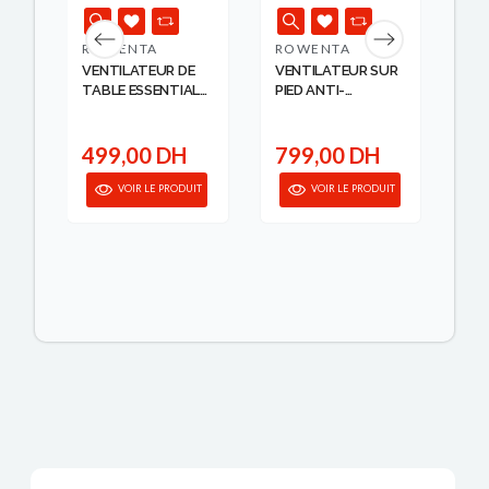
ROWENTA
ROWENTA
OR
UR
VENTILATEUR DE
VENTILATEUR SUR
VE
L
TABLE ESSENTIAL
PIED ANTI-
PIE
R...
MOSQUIT...
499,00 DH
799,00 DH
7
anier
VOIR LE PRODUIT
VOIR LE PRODUIT