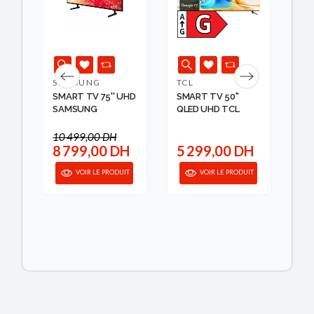
SAMSUNG
TCL
HA
UHD
SMART TV 75'' UHD
SMART TV 50''
SM
SAMSUNG
QLED UHD TCL
HA
10 499,00 DH
3 
H
8 799,00 DH
5 299,00 DH
3
IT
VOIR LE PRODUIT
VOIR LE PRODUIT