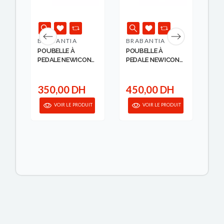
BRABANTIA
BRABANTIA
BR
POUBELLE À
POUBELLE À
PO
N
PEDALE NEWICON
PEDALE NEWICON
PE
3L BIN SOFT BE...
5L BIN SOFT BE...
NE
...
350,00 DH
450,00 DH
8
anier
VOIR LE PRODUIT
VOIR LE PRODUIT