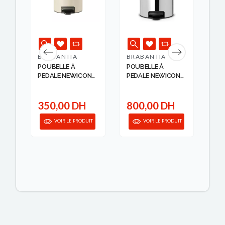
BRABANTIA
BRABANTIA
BR
POUBELLE À
POUBELLE À
PO
N
PEDALE NEWICON
PEDALE NEWICON
PE
3L BIN SOFT BE...
12L BRILLIA...
5L 
350,00 DH
800,00 DH
4
IT
VOIR LE PRODUIT
VOIR LE PRODUIT