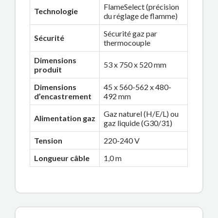
FlameSelect (précision
Technologie
du réglage de flamme)
Sécurité gaz par
Sécurité
thermocouple
Dimensions
53 x 750 x 520 mm
produit
Dimensions
45 x 560-562 x 480-
d’encastrement
492 mm
Gaz naturel (H/E/L) ou
Alimentation gaz
gaz liquide (G30/31)
Tension
220-240 V
Longueur câble
1,0 m