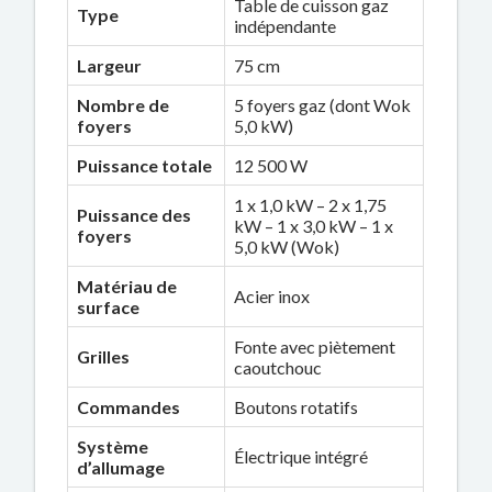
Table de cuisson gaz
Type
indépendante
Largeur
75 cm
Nombre de
5 foyers gaz (dont Wok
foyers
5,0 kW)
Puissance totale
12 500 W
1 x 1,0 kW – 2 x 1,75
Puissance des
kW – 1 x 3,0 kW – 1 x
foyers
5,0 kW (Wok)
Matériau de
Acier inox
surface
Fonte avec piètement
Grilles
caoutchouc
Commandes
Boutons rotatifs
Système
Électrique intégré
d’allumage