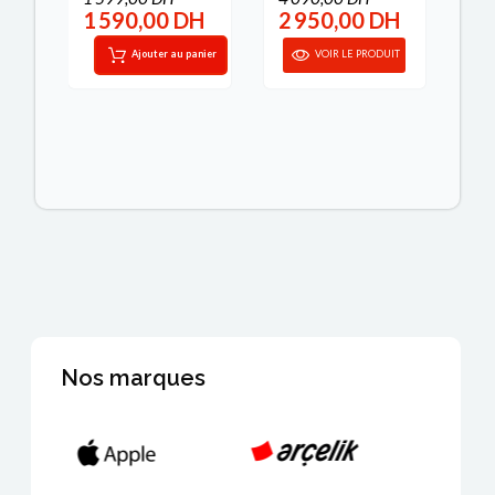
H
1 590,00 DH
2 950,00 DH
4
IT
Ajouter au panier
VOIR LE PRODUIT
Nos marques