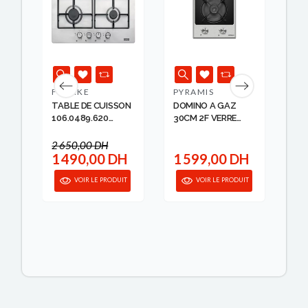
FRANKE
PYRAMIS
SC
ON
TABLE DE CUISSON
DOMINO A GAZ
TA
CH
106.0489.620
30CM 2F VERRE
4F
FRANKE
TREMPE ...
INO.
2 650,00 DH
H
1 490,00 DH
1 599,00 DH
1
IT
VOIR LE PRODUIT
VOIR LE PRODUIT