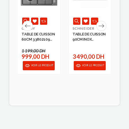
CANDY
SCHNEIDER
AR
ON
TABLE DE CUISSON
TABLE DE CUISSON
TA
OIR
60CM 33802109
90CM INOX
90
CAN...
SCHNEID...
...
1 199,00 DH
H
999,00 DH
3 490,00 DH
3
anier
VOIR LE PRODUIT
VOIR LE PRODUIT