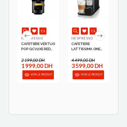
NESPRESSO
NESPRESSO
NE
TUO
CAFETIERE VERTUO
CAFETIERE
CA
 ...
POP GCV2XE RED
LATTISSIMA ONE
SI
N...
EU ...
2 199,00 DH
4 499,00 DH
2 
H
1 999,00 DH
3 599,00 DH
2
IT
VOIR LE PRODUIT
VOIR LE PRODUIT