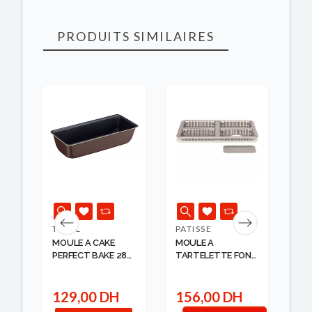
PRODUITS SIMILAIRES
K
RUPT
TEFAL
PATISSE
SI
MOULE A CAKE
MOULE A
DR
M
PERFECT BAKE 28
TARTELETTE FOND
MO
TEFAL
AMOVIBLE 4 C...
SI...
129,00 DH
156,00 DH
4