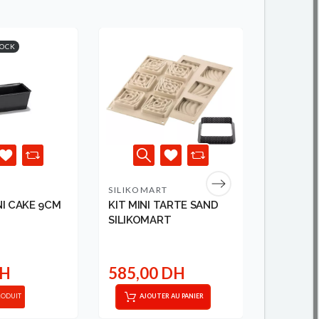
TOCK
RUPTURE DE
SILIKOMART
SILIKOM
I CAKE 9CM
KIT MINI TARTE SAND
BERLIN 
SILIKOMART
MOULE
230X45
MOULD ..
DH
585,00 DH
600,0
RODUIT
AJOUTER AU PANIER
VOIR 