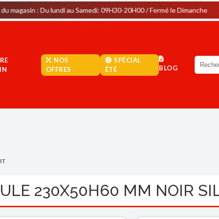
: Du lundi au Samedi: 09H30-20H00 / Fermé le Dimanche
Par
RE
NOS
SPÉCIAL
BLOG
IN
OFFRES
ÉTÉ
RT
OULE 230X50H60 MM NOIR S