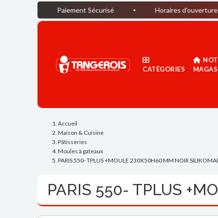
Paiement Sécurisé
Horaires d'ouverture du magasin 
NOT
CATÉGORIES
MAGAS
Accueil
Maison & Cuisine
Pâtisseries
Moules à gateaux
PARIS 550- TPLUS +MOULE 230X50H60 MM NOIR SILIKOMA
PARIS 550- TPLUS +M