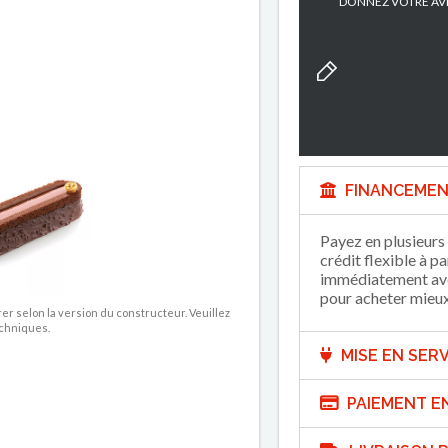
DONNEZ VOTRE AVI
FINANCEMEN
Payez en plusieurs 
crédit flexible à p
immédiatement avec
pour acheter mieux 
rer selon la version du constructeur. Veuillez
echniques.
MISE EN SERV
PAIEMENT E