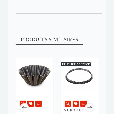
PRODUITS SIMILAIRES
K
RUPTURE DE STOCK
RUPT
TEFAL
SILIKOMART
PA