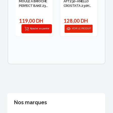
MOULE A BRIOCHE
AFT230-ANELLO
MO
PERFECT BAKE 23
CROSTATA 230H
CH
EN
CM TE...
20M...
RE
28X
119,00 DH
128,00 DH
2
IT
Ajouter au panier
VOIR LE PRODUIT
Nos marques