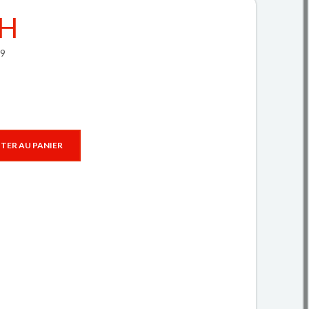
DH
59
TER AU PANIER