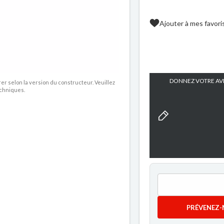
Ajouter à mes favori
DONNEZ VOTRE AVI
rer selon la version du constructeur. Veuillez
echniques.
PRÉVENEZ-