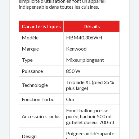
simplicité d’utilisation en font un appareil
indispensable dans toutes les cuisines.
Caractéristiques
Détails
Modèle
HBM40.306WH
Marque
Kenwood
Type
Mixeur plongeant
Puissance
850 W
Triblade XL (pied 35 %
Technologie
plus large)
Fonction Turbo
Oui
Fouet ballon, presse-
Accessoires inclus
purée, hachoir 500 ml,
gobelet doseur 700 ml
Poignée antidérapante
Design