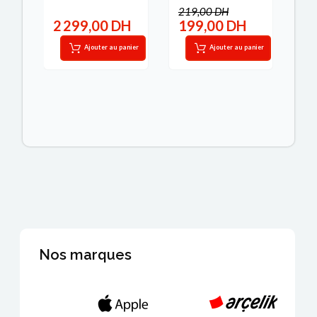
219,00 DH
3 
H
2 299,00 DH
199,00 DH
2
IT
Ajouter au panier
Ajouter au panier
Nos marques