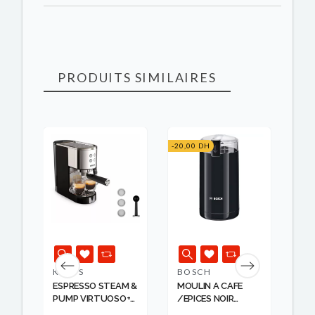
PRODUITS SIMILAIRES
-20,00 DH
-400
K
RUPT
KRUPS
BOSCH
NE
TUO
ESPRESSO STEAM &
MOULIN A CAFE
CA
PUMP VIRTUOSO+
/EPICES NOIR
NE
M...
BOSCH
GCV