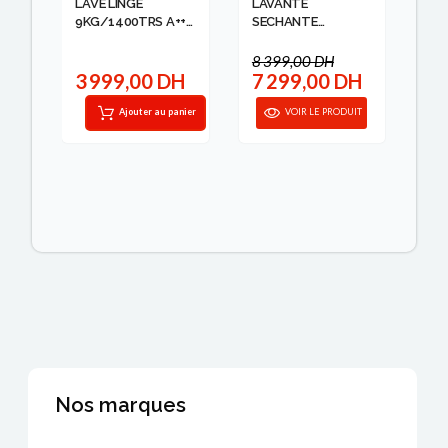
LAVE LINGE
LAVANTE
LA
9KG/1400TRS A+++
SECHANTE
SE
C...
11KG/7KG
20
WHIRLPOOL
TRS
8 399,00 DH
13
H
3 999,00 DH
7 299,00 DH
1
anier
Ajouter au panier
VOIR LE PRODUIT
Nos marques