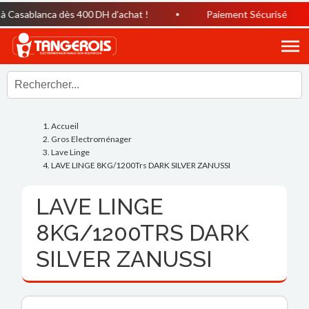
 Casablanca dès 400 DH d’achat !
Paiement Sécurisé
Accueil
Gros Electroménager
Lave Linge
LAVE LINGE 8KG/1200Trs DARK SILVER ZANUSSI
LAVE LINGE
8KG/1200TRS DARK
SILVER ZANUSSI