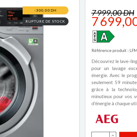
7 999,00 DH
-300,00 DH
7 699,0
RUPTURE DE STOCK
Référence produit : L
Découvrez le lave-lin
pour un lavage exce
énergie. Avec le pr
seulement 59 minutes
grâce à la technol
minutieux pour vos v
d'énergie à chaque util