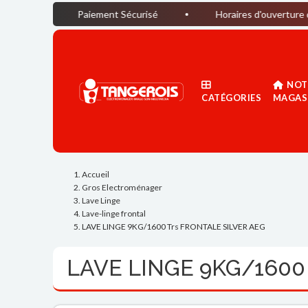
Paiement Sécurisé
Horaires d'ouverture du magasin : 
NOT
CATÉGORIES
MAGAS
Accueil
Gros Electroménager
Lave Linge
Lave-linge frontal
LAVE LINGE 9KG/1600 Trs FRONTALE SILVER AEG
LAVE LINGE 9KG/1600