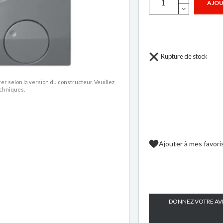
AJOU
Rupture de stock
rer selon la version du constructeur. Veuillez
echniques.
Ajouter à mes favori
DONNEZ VOTRE AVI