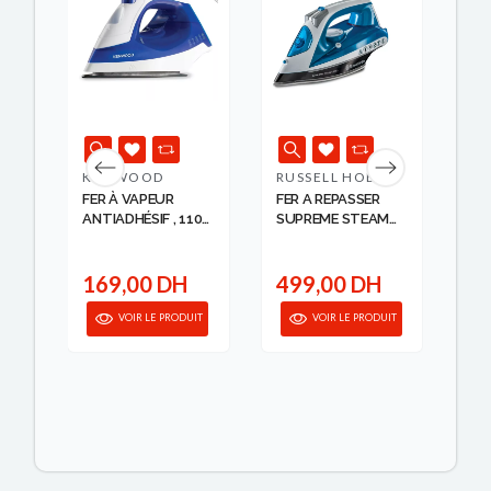
RUPT
S
KENWOOD
RUSSELL HOBBS
FE
2
FER À VAPEUR
FER A REPASSER
DE
ANTIADHÉSIF , 1100
SUPREME STEAM
370
W, BLEU KENWOOD
PR...
99
5
H
169,00 DH
499,00 DH
IT
VOIR LE PRODUIT
VOIR LE PRODUIT