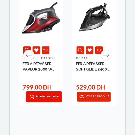
K
S
RUSSELL HOBBS
BEKO
TA
FER A REPASSER
FER A REPASSER
FE
VAPEUR 2600 W
SOFTGLIDE 2400 W
PT
RUS...
B...
TA
799,00 DH
529,00 DH
1
IT
Ajouter au panier
VOIR LE PRODUIT