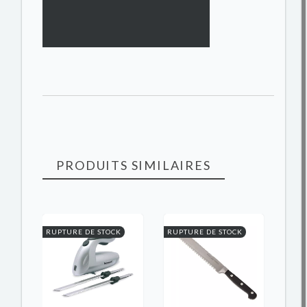
PRODUITS SIMILAIRES
RUPTURE DE STOCK
RUPTURE DE STOCK
K