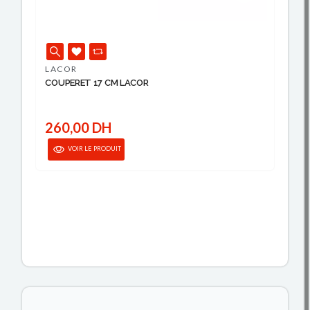
LACOR
COUPERET 17 CM LACOR
C
3
260,00 DH
VOIR LE PRODUIT