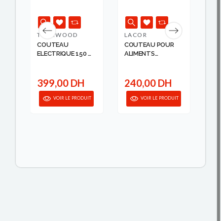
TECHWOOD
LACOR
TE
EF
COUTEAU
COUTEAU POUR
AI
ELECTRIQUE 150 W
ALIMENTS
CO
...
SURGELE...
12.
399,00 DH
240,00 DH
1
IT
VOIR LE PRODUIT
VOIR LE PRODUIT