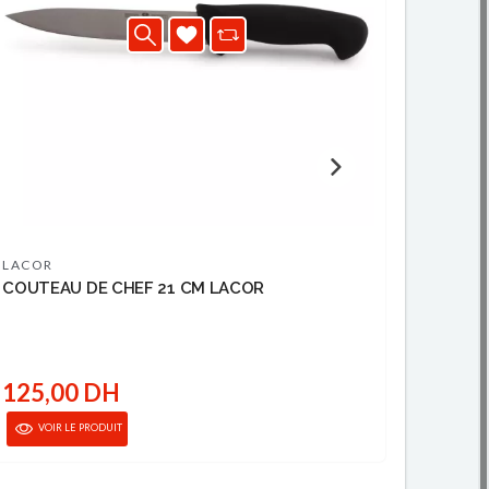
LACOR
TEFAL
COUTEAU DE CHEF 21 CM LACOR
SET 4
TEFAL
125,00 DH
199,
VOIR LE PRODUIT
VOI