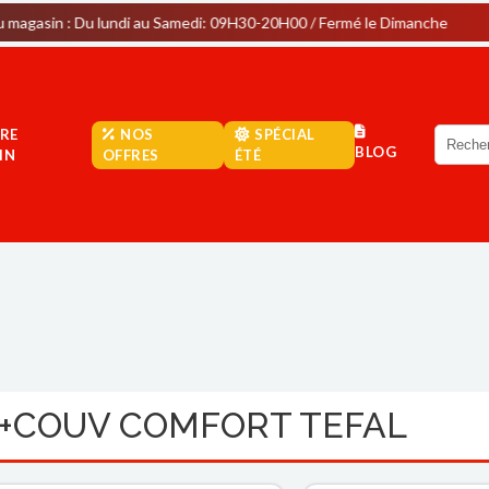
 Du lundi au Samedi: 09H30-20H00 / Fermé le Dimanche
Park
RE
NOS
SPÉCIAL
BLOG
IN
OFFRES
ÉTÉ
 +COUV COMFORT TEFAL