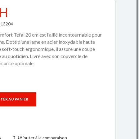
DH
2213204
mfort Tefal 20 cm est l'allié incontournable pour
ns. Doté d'une lame en acier inoxydable haute
e soft-touch ergonomique, il assure une coupe
 au quotidien. Livré avec son couvercle de
écurité optimale.
TER AU PANIER
s
Ajouter à la comparaison