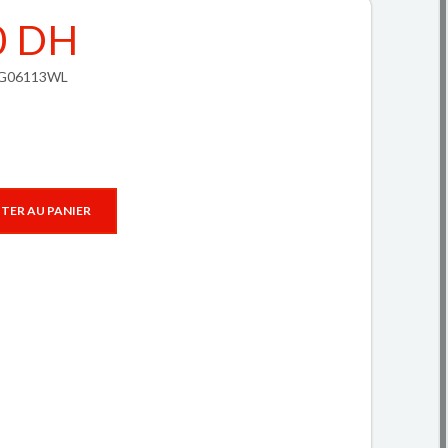
0 DH
MYG06113WL
TER AU PANIER