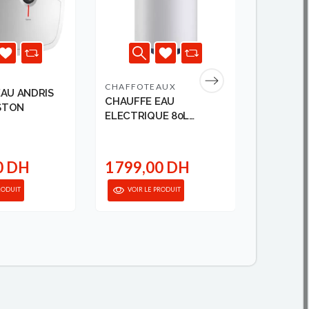
CHAFFOTEAUX
MIDEA
AU ANDRIS
CHAUFFE EAU
CHAUFF
ISTON
ELECTRIQUE 80L
ELECTRI
CHAFFOTEAU
2000W 8
3 290,00
0 DH
1 799,00 DH
2 899
RODUIT
VOIR LE PRODUIT
VOIR 