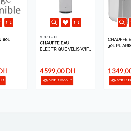
ARISTON
 80L
CHAUFFE E
CHAUFFE EAU
30L PL AR
ELECTRIQUE VELIS WIFI
80 ARISTON
 DH
4 599,00 DH
1 349,0
UIT
VOIR LE PRODUIT
VOIR LE P