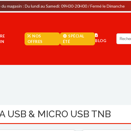
 : Du lundi au Samedi: 09H30-20H00 / Fermé le Dimanche
Pa
RE
NOS
SPÉCIAL
BLOG
IN
OFFRES
ÉTÉ
A USB & MICRO USB TNB