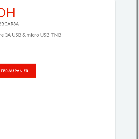
 DH
CHBBCAR3A
are 3A USB & micro USB TNB
TER AU PANIER