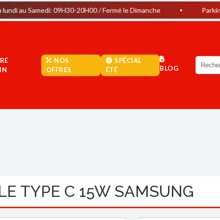
amedi: 09H30-20H00 / Fermé le Dimanche
Parking Gratuit
RE
NOS
SPÉCIAL
BLOG
IN
OFFRES
ÉTÉ
LE TYPE C 15W SAMSUNG