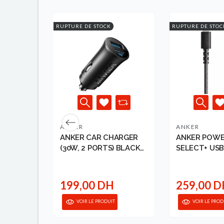
RUPTURE DE STOCK
RUPTURE DE STOC
ANKER
ANKER
 SUPER
ANKER CAR CHARGER
ANKER POWE
K
(30W, 2 PORTS) BLACK
SELECT+ USB
194644195076
WITH LIGHT
CONNECTOR.
199,00 DH
259,00 
VOIR LE PRODUIT
VOIR LE PROD