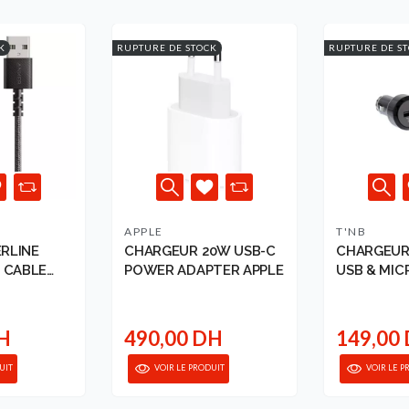
K
RUPTURE DE STOCK
RUPTURE DE S
APPLE
T'NB
RLINE
CHARGEUR 20W USB-C
CHARGEUR
 CABLE
POWER ADAPTER APPLE
USB & MIC
NING
..
DH
490,00 DH
149,00
UIT
VOIR LE PRODUIT
VOIR LE P