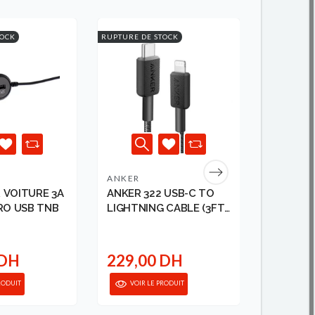
TOCK
RUPTURE DE STOCK
-59,00 DH
RUPTURE DE
ANKER
ANKER
 VOITURE 3A
ANKER 322 USB-C TO
ANKER 
RO USB TNB
LIGHTNING CABLE (3FT
CHARGER
BRAIDED) BLACK 1946...
WHITE 1
199,00 D
 DH
229,00 DH
140,0
RODUIT
VOIR LE PRODUIT
VOIR 