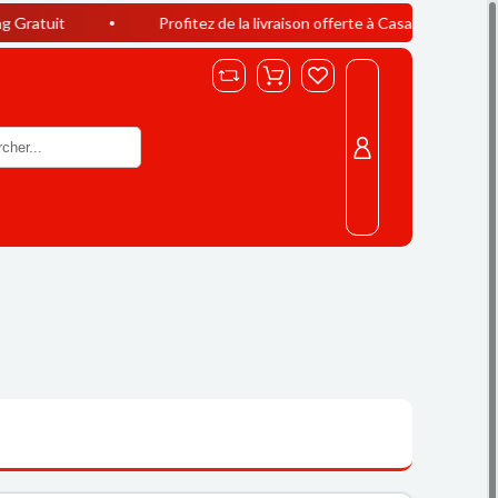
Profitez de la livraison offerte à Casablanca dès 400 DH d’acha