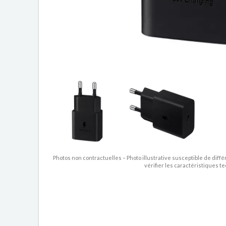
Photos non contractuelles – Photo illustrative susceptible de diffé
vérifier les caractéristiques t