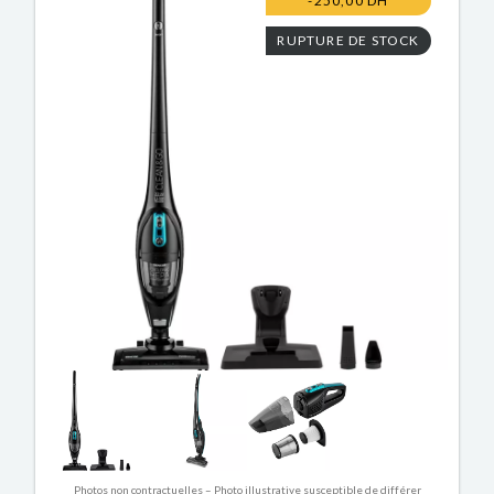
-250,00 DH
RUPTURE DE STOCK
Photos non contractuelles – Photo illustrative susceptible de différer