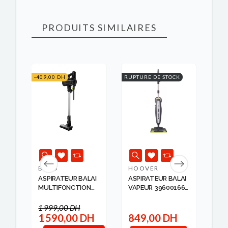
PRODUITS SIMILAIRES
K
-409,00 DH
RUPTURE DE STOCK
RUPT
BEKO
HOOVER
DY
ASPIRATEUR BALAI
ASPIRATEUR BALAI
KI
ER
MULTIFONCTION
VAPEUR 39600166
AD
150...
H...
CLE
1 999,00 DH
1 590,00 DH
849,00 DH
6