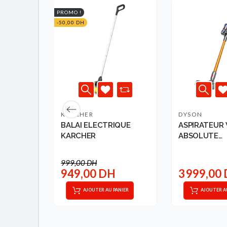
PROMO !
-50,00 DH
KÄRCHER
DYSON
LAI
BALAI ELECTRIQUE
ASPIRATEUR 
0.4L
KARCHER
ABSOLUTE
50251550241
999,00 DH
DH
949,00 DH
3 999,00
AJOUTER AU PANIER
AJOUTER A