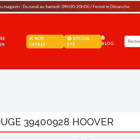
Du lundi au Samedi: 09H30-20H00 / Fermé le Dimanche
Parki
RE
NOS
SPÉCIAL
BLOG
IN
OFFRES
ÉTÉ
OUGE 39400928 HOOVER