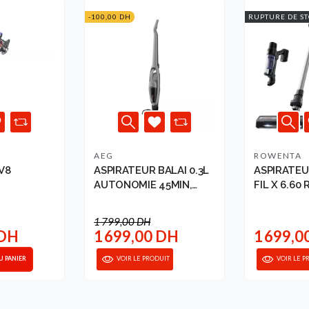
-100,00 DH
RUPTURE DE S
AEG
ROWENTA
V8
ASPIRATEUR BALAI 0.3L
ASPIRATEU
AUTONOMIE 45MIN,
FIL X 6.6
33 DYSON
URBEN GREY...
1 799,00 DH
 DH
1 699,00 DH
1 699,0
U PANIER
VOIR LE PRODUIT
VOIR LE P