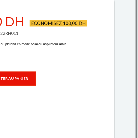
0 DH
ÉCONOMISEZ 100,00 DH
F122RH011
ol au plafond en mode balai ou aspirateur main
TER AU PANIER