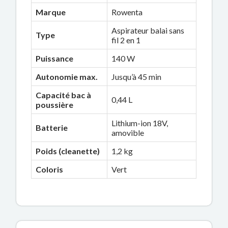
Marque
Rowenta
Aspirateur balai sans
Type
fil 2 en 1
Puissance
140 W
Autonomie max.
Jusqu’à 45 min
Capacité bac à
0,44 L
poussière
Lithium-ion 18V,
Batterie
amovible
Poids (cleanette)
1,2 kg
Coloris
Vert