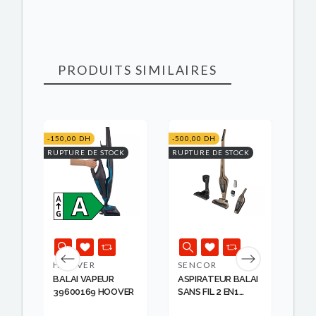
PRODUITS SIMILAIRES
K
-150,00 DH
-500,00 DH
RUPTURE DE STOCK
RUPTURE DE STOCK
HOOVER
SENCOR
DY
BALAI VAPEUR
ASPIRATEUR BALAI
AS
39600169 HOOVER
SANS FIL 2 EN1
AB
SEN...
502