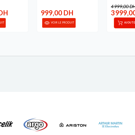
4 999,00 D
 DH
999,00 DH
3 999,0
UIT
VOIR LE PRODUIT
AJOUTE