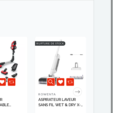
RUPTURE DE STOCK
RUPTURE DE
ROWENTA
CANDY
UR
ASPIRATEUR LAVEUR
ASPIRAT
ABLE
SANS FIL WET & DRY X-
21L 200
.
CLEAN 10...