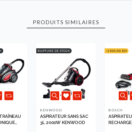
PRODUITS SIMILAIRES
K
RUPTURE DE STOCK
-1 000,00 DH
KENWOOD
BOSCH
 TRAÎNEAU
ASPIRATEUR SANS SAC
ASPIRATE
ONIQUE
3L 2000W KENWOOD
RECHARGE
0 W- ...
UNLIMITE..