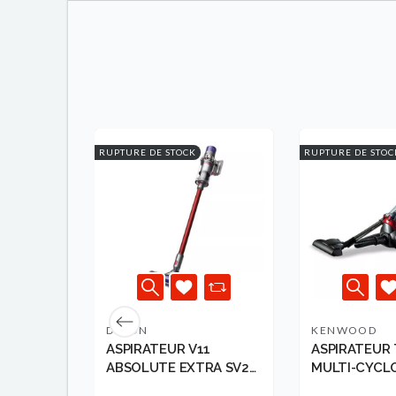
RUPTURE DE STOCK
RUPTURE DE STOC
DYSON
KENWOOD
EN5
ASPIRATEUR V11
ASPIRATEUR
N
ABSOLUTE EXTRA SV28
MULTI-CYCL
EU DYSON
SANS SAC 220