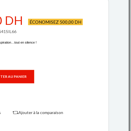
0 DH
ÉCONOMISEZ 500,00 DH
GS41SIL66
spiration…tout en silence !
TER AU PANIER
s
Ajouter à la comparaison