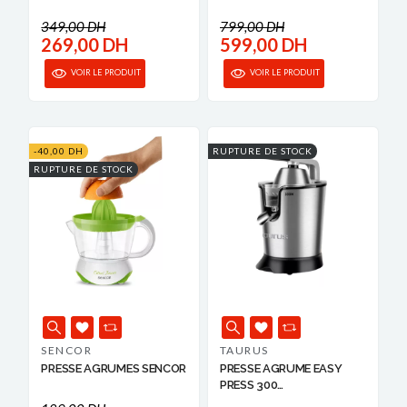
349,00 DH
799,00 DH
269,00 DH
599,00 DH
VOIR LE PRODUIT
VOIR LE PRODUIT
-40,00 DH
RUPTURE DE STOCK
RUPTURE DE STOCK
SENCOR
TAURUS
PRESSE AGRUMES SENCOR
PRESSE AGRUME EASY
PRESS 300
841423424730...