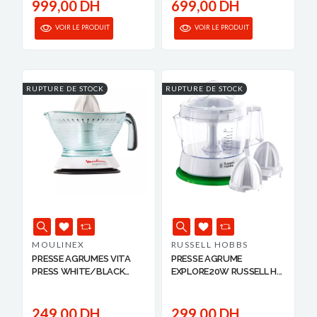
999,00 DH
699,00 DH
VOIR LE PRODUIT
VOIR LE PRODUIT
RUPTURE DE STOCK
RUPTURE DE STOCK
MOULINEX
RUSSELL HOBBS
PRESSE AGRUMES VITA
PRESSE AGRUME
PRESS WHITE/BLACK
EXPLORE20W RUSSELL H...
25W...
249,00 DH
299,00 DH