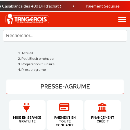
sablanca dès 400 DH d’achat !
Paiement Sécurisé
Accueil
Petit Electroménager
Préparation Culinaire
Presse-agrume
PRESSE-AGRUME
MISE EN SERVICE
PAIEMENT EN
FINANCEMENT
GRATUITE
TOUTE
CRÉDIT
CONFIANCE