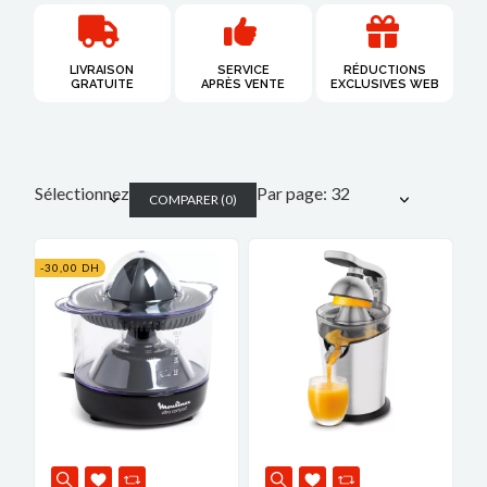
LIVRAISON
SERVICE
RÉDUCTIONS
GRATUITE​
APRÈS VENTE
EXCLUSIVES WEB
Sélectionnez
Par page: 32
COMPARER
(
0
)
-30,00 DH