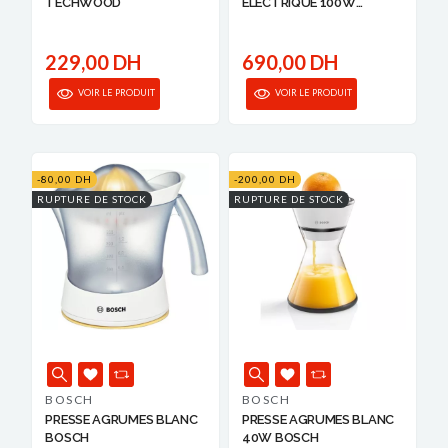
TECHWOOD
ELECTRIQUE 100W
A/LEVI...
229,00 DH
690,00 DH
VOIR LE PRODUIT
VOIR LE PRODUIT
-80,00 DH
-200,00 DH
RUPTURE DE STOCK
RUPTURE DE STOCK
BOSCH
BOSCH
PRESSE AGRUMES BLANC
PRESSE AGRUMES BLANC
BOSCH
40W BOSCH