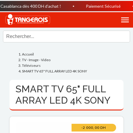
blanca dès 400 DH d’achat !
Paiement Sécurisé
Accueil
TV - Image - Video
Téléviseurs
SMART TV 65" FULL ARRAY LED 4K SONY
SMART TV 65" FULL
ARRAY LED 4K SONY
-2 000,00 DH