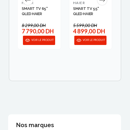
HAIER
HAIER
SA
SMART TV 65''
SMART TV 55"
SM
L
QLED HAIER
QLED HAIER
58
SA.
8 299,00 DH
5 599,00 DH
6 
 DH
7 790,00 DH
4 899,00 DH
5
anier
VOIR LE PRODUIT
VOIR LE PRODUIT
Nos marques