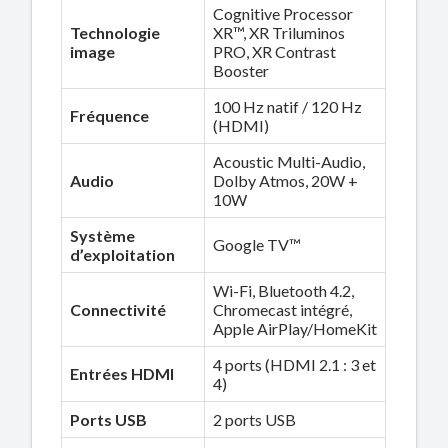
Cognitive Processor
Technologie
XR™, XR Triluminos
image
PRO, XR Contrast
Booster
100 Hz natif / 120 Hz
Fréquence
(HDMI)
Acoustic Multi-Audio,
Audio
Dolby Atmos, 20W +
10W
Système
Google TV™
d’exploitation
Wi-Fi, Bluetooth 4.2,
Connectivité
Chromecast intégré,
Apple AirPlay/HomeKit
4 ports (HDMI 2.1 : 3 et
Entrées HDMI
4)
Ports USB
2 ports USB