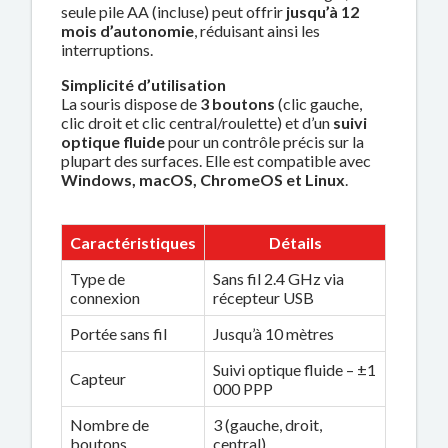
seule pile AA (incluse) peut offrir
jusqu’à 12
mois d’autonomie
, réduisant ainsi les
interruptions.
Simplicité d’utilisation
La souris dispose de
3 boutons
(clic gauche,
clic droit et clic central/roulette) et d’un
suivi
optique fluide
pour un contrôle précis sur la
plupart des surfaces. Elle est compatible avec
Windows, macOS, ChromeOS et Linux
.
Caractéristiques
Détails
Type de
Sans fil 2.4 GHz via
connexion
récepteur USB
Portée sans fil
Jusqu’à 10 mètres
Suivi optique fluide – ±1
Capteur
000 PPP
Nombre de
3 (gauche, droit,
boutons
central)