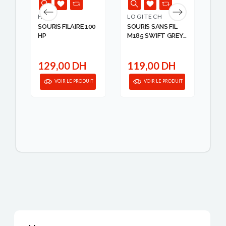
HP
LOGITECH
UG
SOURIS FILAIRE 100
SOURIS SANS FIL
SO
HP
M185 SWIFT GREY
2.
WER ...
UG
129,00 DH
119,00 DH
1
IT
VOIR LE PRODUIT
VOIR LE PRODUIT