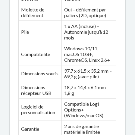
Molette de
Oui – défilement par
défilement
paliers (2D, optique)
1 x AA (incluse) –
Pile
Autonomie jusqu’à 12
mois
Windows 10/11,
Compatibilité
macOS 10.8+,
ChromeOS, Linux 2.6+
97,7 x 61,5 x 35,2 mm –
Dimensions souris
69,3 g (avec pile)
Dimensions
18,7 x 14,4 x 6,1 mm –
récepteur USB
1,8 g
Compatible Logi
Logiciel de
Options+
personnalisation
(Windows/macOS)
2 ans de garantie
Garantie
matérielle limitée