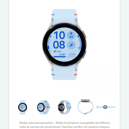
Photos non contractuelles – Photo illustrative susceptible de différer
selon la version du constructeur. Veuillez vérifier les caractéristiques