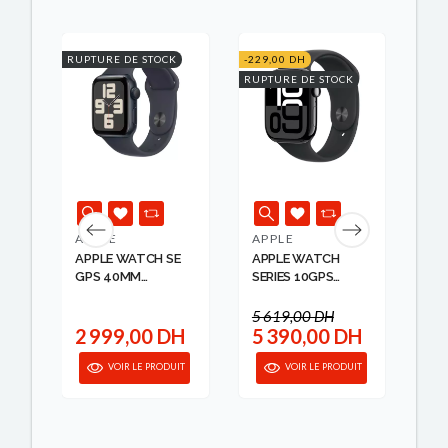
K
RUPTURE DE STOCK
-229,00 DH
RUPT
RUPTURE DE STOCK
APPLE
APPLE
AP
 4
APPLE WATCH SE
APPLE WATCH
WA
GPS 40MM
SERIES 10GPS
GP
MIDNIGHT ALUM ...
46MM JET BLAC...
MID
5 619,00 DH
H
2 999,00 DH
5 390,00 DH
5
IT
VOIR LE PRODUIT
VOIR LE PRODUIT