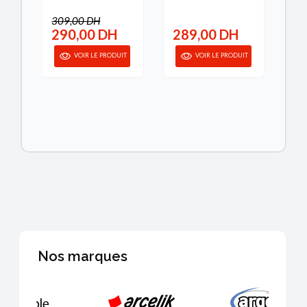
RIV...
DESIGN
...
309,00 DH
290,00 DH
289,00 DH
2
IT
VOIR LE PRODUIT
VOIR LE PRODUIT
Nos marques