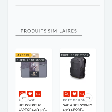
PRODUITS SIMILAIRES
K
-19,00 DH
RUPTURE DE STOCK
RUPT
RUPTURE DE STOCK
RIVACASE
PORT DESIGNS
RI
HOUSSE POUR
SAC A DOS SYDNEY
HO
LAPTOP 12/13.3"
13/14 PORT
LA