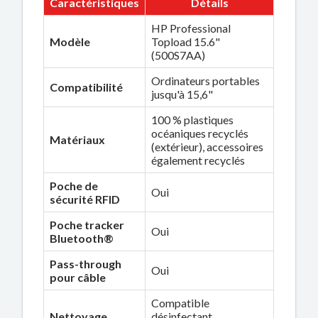
Caractéristiques
Détails
HP Professional
Modèle
Topload 15.6"
(500S7AA)
Ordinateurs portables
Compatibilité
jusqu'à 15,6"
100 % plastiques
océaniques recyclés
Matériaux
(extérieur), accessoires
également recyclés
Poche de
Oui
sécurité RFID
Poche tracker
Oui
Bluetooth®
Pass-through
Oui
pour câble
Compatible
Nettoyage
désinfectant