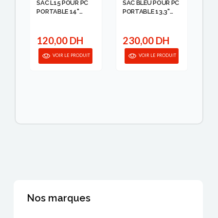
SAC L15 POUR PC
SAC BLEU POUR PC
SA
PORTABLE 14"
PORTABLE 13,3"
PO
-15.6'' ...
RIVA...
POR
120,00 DH
230,00 DH
3
IT
VOIR LE PRODUIT
VOIR LE PRODUIT
Nos marques