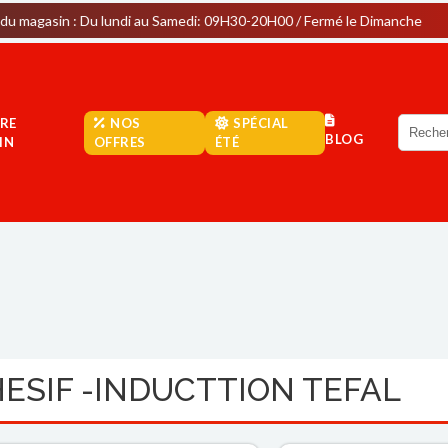
 Du lundi au Samedi: 09H30-20H00 / Fermé le Dimanche
Par
RE
NOS
SPÉCIAL
BLOG
IN
OFFRES
ÉTÉ
ESIF -INDUCTTION TEFAL