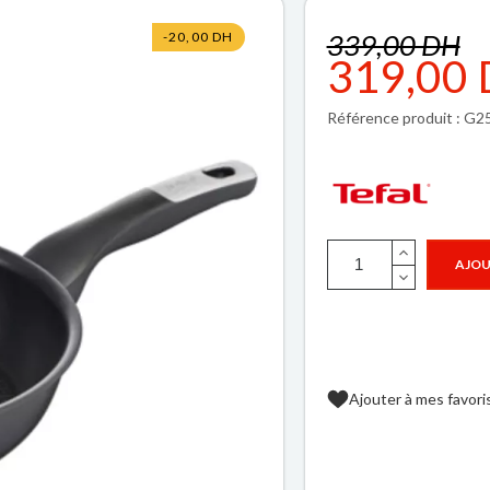
339,00 DH
-20,00 DH
319,00
Référence produit : G
AJOU
Ajouter à mes favori