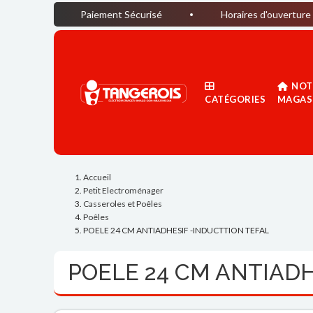
Paiement Sécurisé
Horaires d'ouverture du magasin :
NOT
CATÉGORIES
MAGAS
Accueil
Petit Electroménager
Casseroles et Poêles
Poêles
POELE 24 CM ANTIADHESIF -INDUCTTION TEFAL
POELE 24 CM ANTIADH