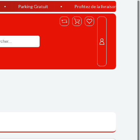
king Gratuit
Profitez de la livraison offerte à Casablanca dè