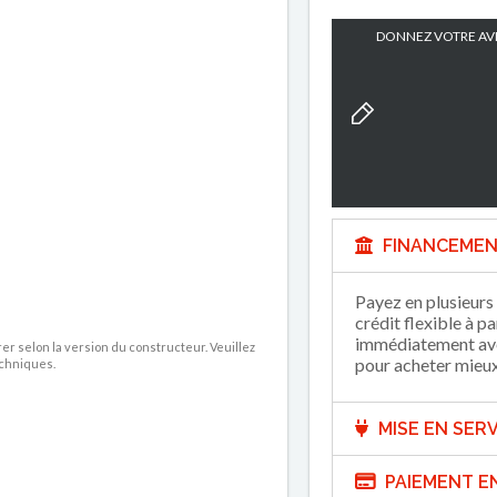
DONNEZ VOTRE AVI
FINANCEMEN
Payez en plusieurs 
crédit flexible à p
immédiatement avec
rer selon la version du constructeur. Veuillez
pour acheter mieux 
echniques.
MISE EN SERV
PAIEMENT E