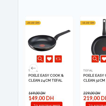
-20,00 DH
-10,00 DH
TEFAL
TEFAL
M EASY
POELE EASY COOK &
POELE EASY
 +
CLEAN 24CM TEFAL
CLEAN 3
FAL
169,00 DH
229,00 DH
149,00 DH
219,00 
ANIER
AJOUTER AU PANIER
AJOUTER A