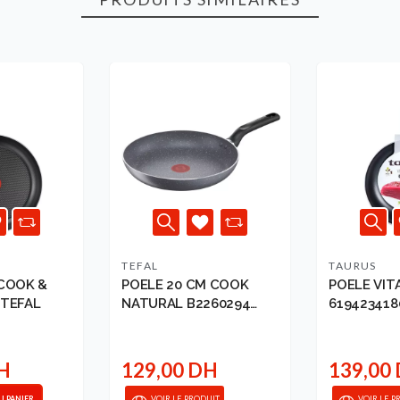
TEFAL
TAURUS
 COOK &
POELE 20 CM COOK
POELE VIT
2CM TEFAL
NATURAL B2260294
619423418
TEFAL
DH
129,00 DH
139,00
U PANIER
VOIR LE PRODUIT
VOIR LE P