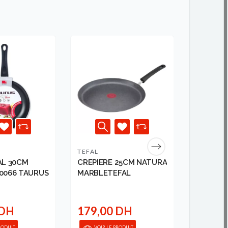
TEFAL
TEFAL
AL 30CM
CREPIERE 25CM NATURA
WOK EA
0066 TAURUS
MARBLETEFAL
CLEAN 2
 DH
179,00 DH
259,0
RODUIT
VOIR LE PRODUIT
AJO