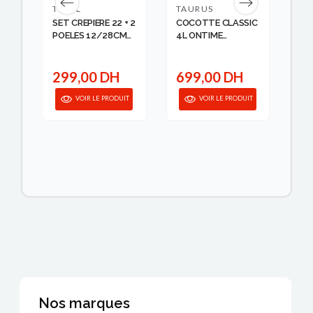
TEFAL
TAURUS
TE
OK
SET CREPIERE 22 + 2
COCOTTE CLASSIC
PO
POELES 12/28CM
4L ONTIME
& CL
TE...
TAURUS
TE
299,00 DH
699,00 DH
1
anier
VOIR LE PRODUIT
VOIR LE PRODUIT
Nos marques