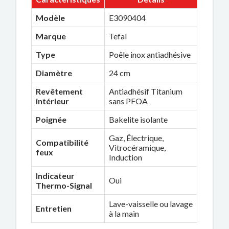
Modèle
E3090404
Marque
Tefal
Type
Poêle inox antiadhésive
Diamètre
24 cm
Revêtement
Antiadhésif Titanium
intérieur
sans PFOA
Poignée
Bakelite isolante
Gaz, Électrique,
Compatibilité
Vitrocéramique,
feux
Induction
Indicateur
Oui
Thermo-Signal
Lave-vaisselle ou lavage
Entretien
à la main