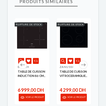
PRODUITS SIMILAIRES
RUPTURE DE STOCK
RUPTURE DE STOCK
RUPT
BOSCH
ZANUSSI
T
ON
TABLE DE CUISSON
TABLE DE CUISSON
PL
INDUCTION 60 CM
VITROCERAMIQUE
ELEC
..
B...
4 ...
F 
H
6 999,00 DH
4 299,00 DH
5
anier
VOIR LE PRODUIT
VOIR LE PRODUIT