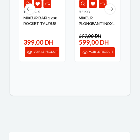
TAURUS
BEKO
RU
MIXEUR BAPI 1200
MIXEUR
MI
ROCKET TAURUS
PLONGEANT INOX
PL
AV ACC 750W B...
3 E
699,00 DH
94
399,00 DH
599,00 DH
8
IT
VOIR LE PRODUIT
VOIR LE PRODUIT