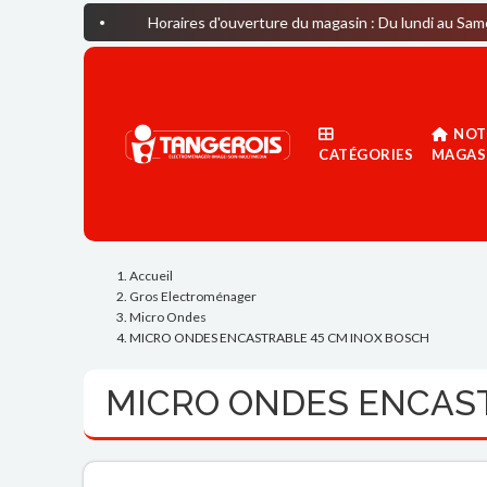
Horaires d'ouverture du magasin : Du lundi au Samedi: 09H30-
NOT
CATÉGORIES
MAGAS
Accueil
Gros Electroménager
Micro Ondes
MICRO ONDES ENCASTRABLE 45 CM INOX BOSCH
MICRO ONDES ENCAST