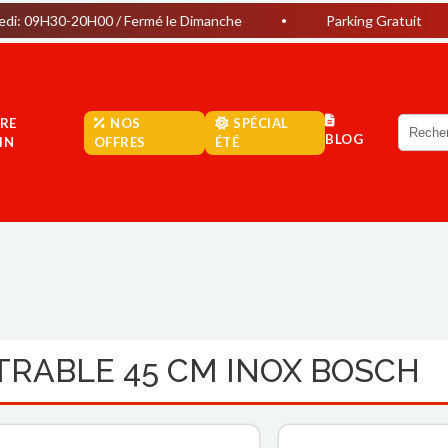
20H00 / Fermé le Dimanche
Parking Gratuit
Prof
RE
NOS
SPÉCIAL
BLOG
IN
OFFRES
ÉTÉ
RABLE 45 CM INOX BOSCH