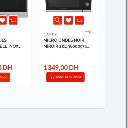
L
CANDY
WHIRLP
DES
MICRO ONDES NOIR
MICRO O
BLE INOX
MIROIR 20L 38000976
ENCASTR
CANDY
WHIRLP..
0 DH
1 349,00 DH
3 999
RODUIT
AJOUTER AU PANIER
VOIR 