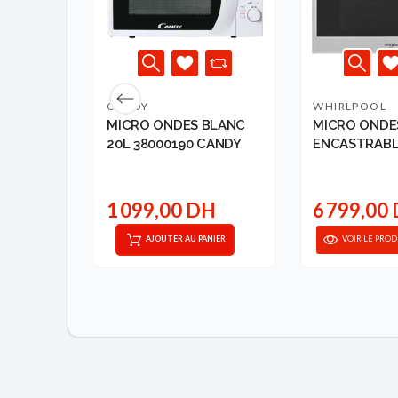
CANDY
WHIRLPOOL
MICRO ONDES BLANC
MICRO ONDE
L
20L 38000190 CANDY
ENCASTRABL
WHIR...
DH
1 099,00 DH
6 799,00
AJOUTER AU PANIER
VOIR LE PROD