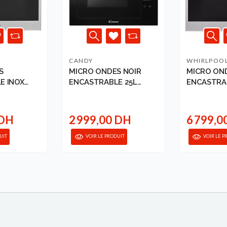
CANDY
WHIRLPOO
S
MICRO ONDES NOIR
MICRO ON
E INOX
ENCASTRABLE 25L
ENCASTRA
3890004...
WHIR...
 DH
2 999,00 DH
6 799,0
UIT
VOIR LE PRODUIT
VOIR LE P