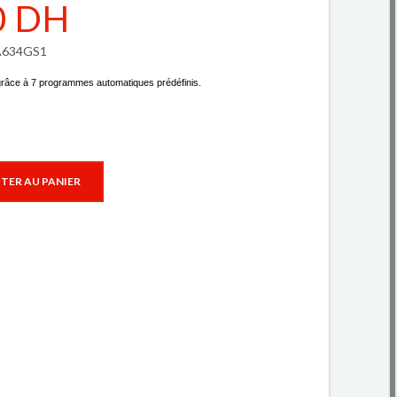
0 DH
FA634GS1
râce à 7 programmes automatiques prédéfinis.
TER AU PANIER