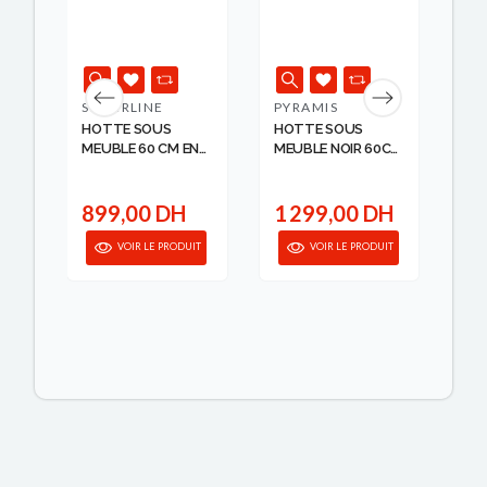
SILVERLINE
PYRAMIS
WH
HOTTE SOUS
HOTTE SOUS
HO
MEUBLE 60 CM EN
MEUBLE NOIR 60CM
60
INOX SILVE...
PYRAMIS
1 
H
899,00 DH
1 299,00 DH
9
IT
VOIR LE PRODUIT
VOIR LE PRODUIT