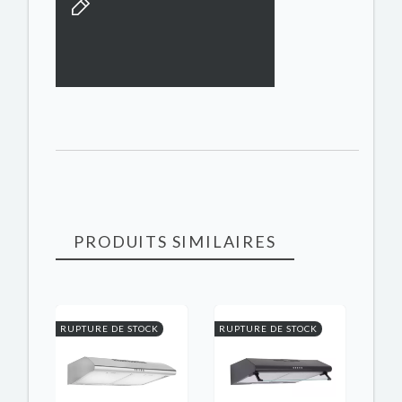
PRODUITS SIMILAIRES
K
RUPTURE DE STOCK
RUPTURE DE STOCK
-100
RUPT