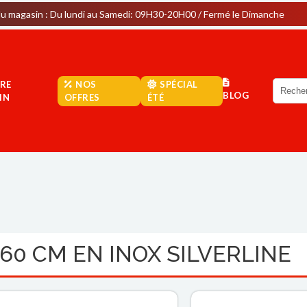
u lundi au Samedi: 09H30-20H00 / Fermé le Dimanche
Parkin
RE
NOS
SPÉCIAL
BLOG
IN
OFFRES
ÉTÉ
60 CM EN INOX SILVERLINE