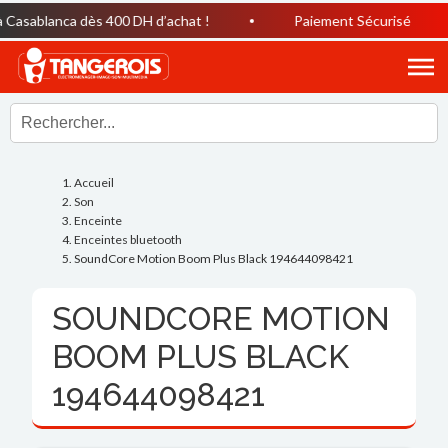
sablanca dès 400 DH d’achat !
Paiement Sécurisé
Accueil
Son
Enceinte
Enceintes bluetooth
SoundCore Motion Boom Plus Black 194644098421
SOUNDCORE MOTION
BOOM PLUS BLACK
194644098421