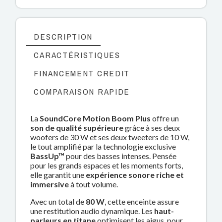
DESCRIPTION
CARACTÉRISTIQUES
FINANCEMENT CREDIT
COMPARAISON RAPIDE
La
SoundCore Motion Boom Plus
offre un
son de qualité supérieure
grâce à ses deux
woofers de 30 W et ses deux tweeters de 10 W,
le tout amplifié par la technologie exclusive
BassUp™
pour des basses intenses. Pensée
pour les grands espaces et les moments forts,
elle garantit une
expérience sonore riche et
immersive
à tout volume.
Avec un total de
80 W
, cette enceinte assure
une restitution audio dynamique. Les
haut-
parleurs en titane
optimisent les aigus, pour