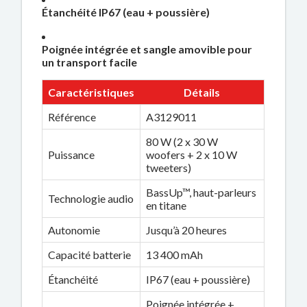
Étanchéité IP67 (eau + poussière)
Poignée intégrée et sangle amovible pour
un transport facile
Caractéristiques
Détails
Référence
A3129011
80 W (2 x 30 W
Puissance
woofers + 2 x 10 W
tweeters)
BassUp™, haut-parleurs
Technologie audio
en titane
Autonomie
Jusqu’à 20 heures
Capacité batterie
13 400 mAh
Étanchéité
IP67 (eau + poussière)
Poignée intégrée +