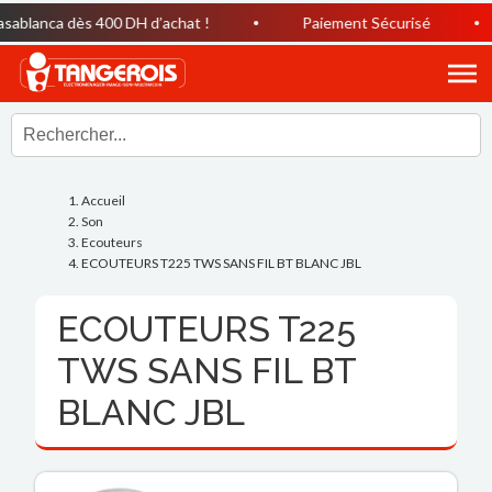
ablanca dès 400 DH d’achat !
Paiement Sécurisé
Accueil
Son
Ecouteurs
ECOUTEURS T225 TWS SANS FIL BT BLANC JBL
ECOUTEURS T225
TWS SANS FIL BT
BLANC JBL