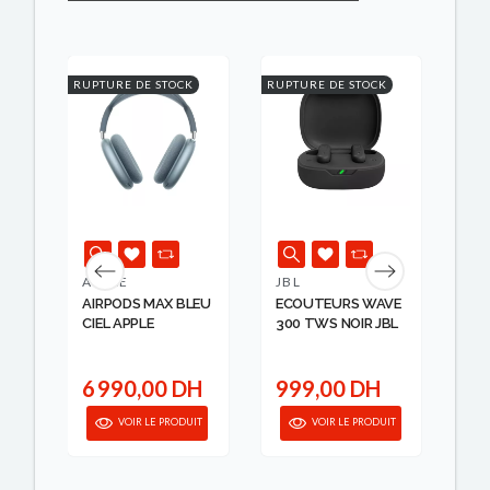
RUPTURE DE STOCK
RUPTURE DE STOCK
RUPT
APPLE
JBL
BO
G
AIRPODS MAX BLEU
ECOUTEURS WAVE
EA
CIEL APPLE
300 TWS NOIR JBL
BL
6 990,00 DH
999,00 DH
2
anier
VOIR LE PRODUIT
VOIR LE PRODUIT