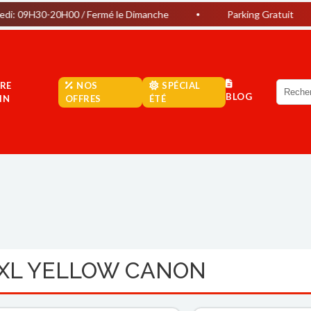
20H00 / Fermé le Dimanche
Parking Gratuit
Pro
RE
NOS
SPÉCIAL
BLOG
IN
OFFRES
ÉTÉ
0XL YELLOW CANON