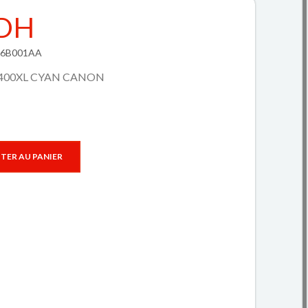
 DH
276B001AA
400XL CYAN CANON
TER AU PANIER