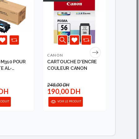
CANON
CANON
-M310 POUR
CARTOUCHE D'ENCRE
CARTOU
E AL-
COULEUR CANON
CANON
.
248,00 DH
 DH
190,00 DH
290,0
RODUIT
VOIR LE PRODUIT
VOIR 