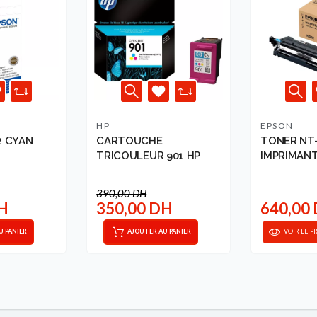
HP
EPSON
2 CYAN
CARTOUCHE
TONER NT
TRICOULEUR 901 HP
IMPRIMANT
M320DN E..
390,00 DH
DH
350,00 DH
640,00
U PANIER
AJOUTER AU PANIER
VOIR LE P