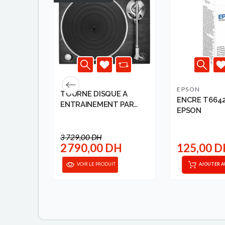
EPSON
TOURNE DISQUE A
NCRE 103
ENCRE T664
ENTRAINEMENT PAR
 EPSON
EPSON
COUR...
3 729,00 DH
2 790,00 DH
125,00 
ANIER
VOIR LE PRODUIT
AJOUTER A