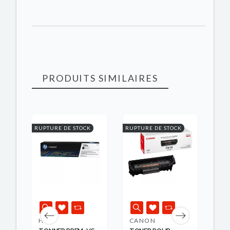
PRODUITS SIMILAIRES
K
RUPTURE DE STOCK
RUPTURE DE STOCK
-40,
HP
CANON
HP